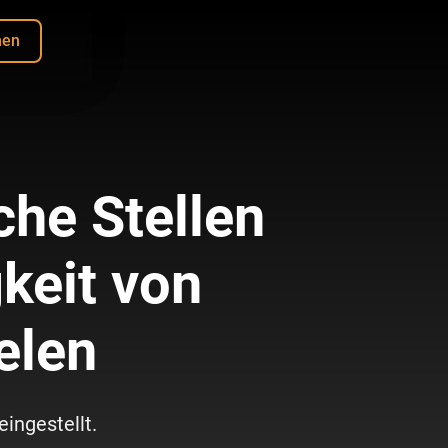
men
che Stellen
keit von
elen
ingestellt.