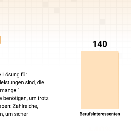
g
e Lösung für
eistungen sind, die
temangel"
ie benötigen, um trotz
eben: Zahlreiche,
n, um sicher