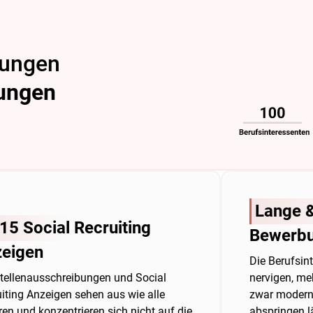
bungen
lungen
Lange &
15 Social
Recruiting
Bewerbu
zeigen
Die Berufsin
Stellenausschreibungen und Social
nervigen, me
iting Anzeigen sehen aus wie alle
zwar modern a
en und konzentrieren sich nicht auf die
abspringen lä