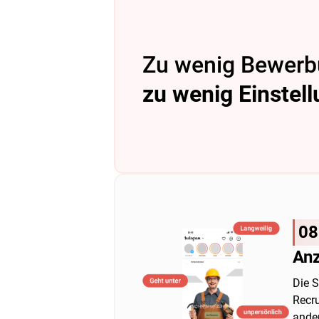
Zu wenig Bewer
zu wenig Einstel
08
An
Die 
Recru
ander