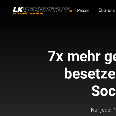
Presse
Über uns
7x mehr ge
besetze
Soc
Nur jeder 