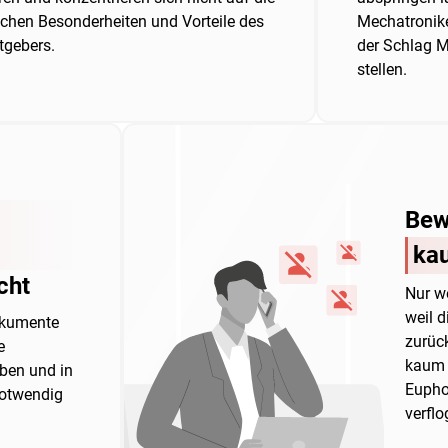
ichen Besonderheiten und Vorteile des
Mechatronike
tgebers.
der Schlag M
stellen.
Bew
kau
cht
Nur w
weil 
okumente
zurüc
e
kaum 
ben und in
Euphor
notwendig
verfl